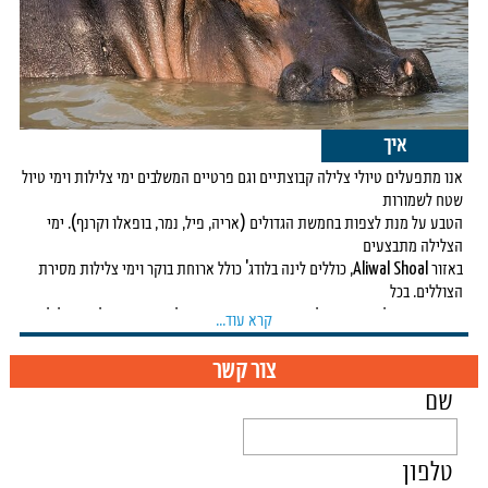
איך
אנו מתפעלים טיולי צלילה קבוצתיים וגם פרטיים המשלבים ימי צלילות וימי טיול
שטח לשמורות
הטבע על מנת לצפות בחמשת הגדולים (אריה, פיל,
נמר, בופאלו וקרנף). ימי
הצלילה מתבצעים
באזור Aliwal Shoal,
כוללים לינה בלודג' כולל ארוחת בוקר וימי צלילות מסירת
הצוללים.
בכל
בוקר נוסעים לשפך הנהר לים, מורידים את הסירות למים, יוצאים לשתי
צלילות
קרא עוד...
מודרכות עם
סירות הצוללים ובסוף היום חוזרים בחזרה ללודג'.
צור קשר
שם
במרוץ הסרדינים סדר היום דומה כאשר היציאה לצלילות מתבצעת מאזור
Port St
johns. כאן
הפעילות מתבצעת מעט אחרת כשהיציאה לים היא
בשמונה בבוקר והחזרה לחוף
טלפון
בשלוש