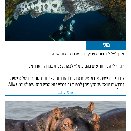
שונים. כל צלילה היא חוויה בפני עצמה!
בנוסף לטיולי הצלילה הרגילים, בכל שנה מתרחשת תופעת טבע נדירה
וייחודית
במי הים לאורך
חופיה המזרחיים של דרום אפריקה - מרוץ הסרדינים.
בחודשים אפריל עד יולי
מתקבצות להקות
ענק של סרדינים שנעות לאורף
החוף המזרחי ואלו מהוות טרף קל עבור כל שוכני
הים, החל
מתי
מדולפינים דרך
להקות טונות, כרישים, כלבי ים ואפילו עופות מים הצוללים לתוך
ניתן לצלול בדרום אפריקה כמעט בכל ימות השנה.
המים על
מנת
לתפוס את הארוחה הבאה. זוהי אחת מחוויות הטבע הפראיות בעולם
בה ניתן
יוני ויולי הם החודשים בהם מומלץ לצאת לצפות במרוץ הסרדינים.
לשחות, לשנרקל
ולצלול לצד כל יצורי הים הגדולים והמרתקים.
לחובבי הכרישים, אנו מבצעים טיולים בהם ניתן לצפות במגוון רחב של כרישים.
בנוסף, מומלץ לשלב טיול יבשתי באחת משמורות הטבע המופלאות של
דרום
בחודשים ינואר עד מרץ ניתן לצפות גם בכרישי הטיגריס המגיעים לאזור Aliwal
אפריקה ולהתוודע
Shoal.
קרא עוד...
אל הטבע הפראי והחיות המרהיבות.