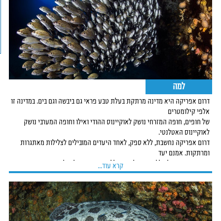
למה
דרום אפריקה היא מדינה מרתקת בעלת טבע פראי גם ביבשה וגם בים. במדינה
זו
אלפי קילומטרים
של חופים, חופה המזרחי נושק לאוקיינוס ההודי ואילו וחופה
המערבי נושק
לאוקיינוס האטלנטי.
דרום אפריקה נחשבת, ללא ספק, לאחד היעדים
המובילים לצלילות מאתגרות
ומרתקות. אמנם יעד
זה אינו מתאים לצולל המתחיל,
אך צוללים מנוסים יכולים למצוא עניין רב מתחת
קרא עוד...
לפני הים.
בכל צלילה ניתן לראות סוגי כרישים שונים, ללמוד, להכיר ולחקור את
השוני
וההבדלים ביניהם.
האזור עשיר בחיות גדולות כגון לווייתנים, דולפינים,
מנטות ובטאים מסוגים