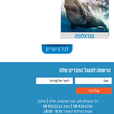
גוודאלופה
לכל היעדים
הרשמה למעגל החברים שלנו
רח' ההצלחה 20, אזור התעשיה, אילת | טלפון:
08-6342202 | פקס: 08-6325112
שעות פעילות המשרד: 8:30 - 18:00