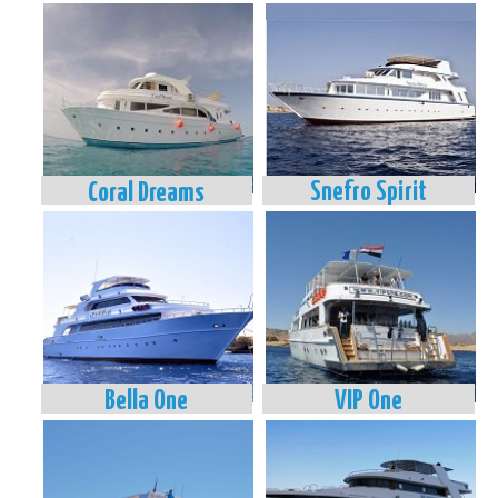
Coral Dreams
Snefro Spirit
Bella One
VIP One