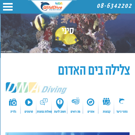
08-6342202
סיני
צלילה בים האדום
נתוני היעד
קבוצות
אתרים
מה רואים
חשוב לדעת
שאלות נפוצות
סרטונים
גלריה