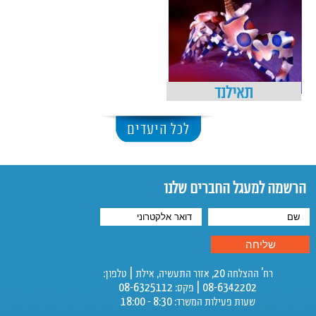
תאילנד
לכל היעדים
הרשמה למעגל החברים שלנו
רח' ההצלחה 20, אזור התעשיה, אילת | טלפון:
08-6342202 | פקס: 08-6325112
שעות פעילות המשרד: 8:30 - 18:00