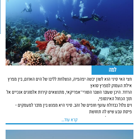
למה
חצי האי סיני הוא לשון יבשה יפהפיה, הנשלחת לליבו של הים האדום, בין מפרץ
אילת העמוק למפרץ סואץ
הרדוד. היכן שעובר השבר הסורי־אפריקאי, מתנשאים קירות אלמוגים אנכיים אל
תוך הכחול האינסופי,
וים צלול כבדולח עוטף חופים של זהב. סיני היא מפגש בין מדבר למעמקים -
פיסת טבע שיש לה תחושת
זמן ייחודית משלה.
קרא עוד...
בים האדום שלחופי סיני קיימים אזורי צלילות מומלצים רבים, שכדאי לבקר בהם,
ביניהם כאלה שמתאימים