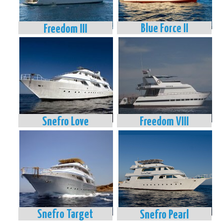
Freedom III
Blue Force II
Snefro Love
Freedom VIII
Snefro Target
Snefro Pearl