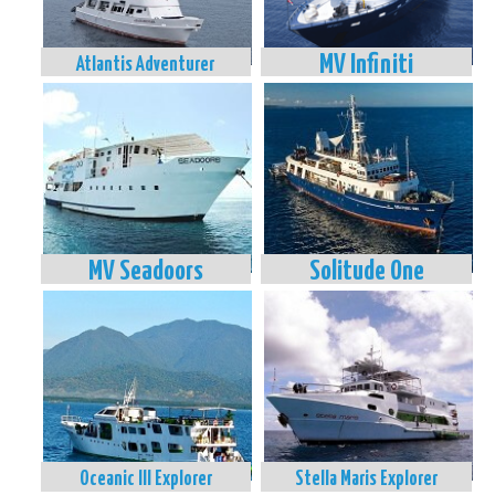
Puerto Galera
- צלילה בכל הרמות
MV Infiniti
Atlantis Adventurer
Puerto Galera הוא אזור מרהיב ביופיו ומומלץ במיוחד ללימוד צלילה. השוניות
עשירות בחיי מאקרו, ומציעות אתרים מגוונים
גם לצוללים מתקדמים. המיקום הנוח, קרוב יחסית למנילה, הופך את האזור
לבחירה מצוינת לצוללים המעוניינים בגישה נוחה
לאתרי צלילה איכותיים.
MV Seadoors
Solitude One
Oceanic III Explorer
Stella Maris Explorer