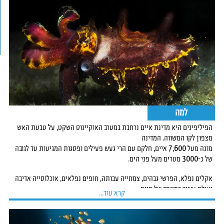
למה
הפיליפינים היא מדינת איים נרחבת במערב האוקיינוס השקט, על טבעת האש
מצפון לקו המשווה. המדינה
מונה מעל 7,600 איים, חלקם עם הרי געש פעילים ופסגות המגיעות עד לגובה
של כ-3000 מטרים מעל פני הים.
אקלים נפלא, הפרשי גבהים, צמחייה עבותה, חופים נפלאים, אוכלוסייה אדיבה
ועולם עשיר במיוחד של חיים
קרא עוד...
תת-ימיים, הופכים את הפיליפינים לאחד מהיעדים המעניינים והמובילים בעולם
הצלילות. המדינה ממוקמת
בלב המשולש האלמוגים, האזור בעל המגוון הביולוגי הימי העשיר ביותר בעולם,