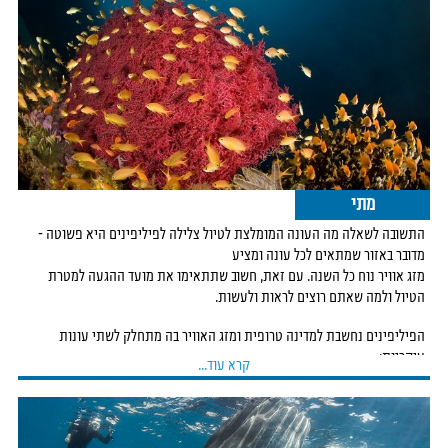
המכיל יותר מ-75% ממיני
האלמוגים הידועים לאדם וכ-40% ממיני הדגים הטרופיים.
בפיליפינים ישנם אתרי צלילה מהמובילים בעולם, אך הם פזורים באזורים שונים
ומרוחקים. לכן, לפני טיול צלילה
לפיליפינים תצטרכו לבחור מראש מה מעניין אתכם ומה אתם רוצים לראות, כדי
לתכנן את הנסיעה בהתאם.
אזורי הצלילה המובילים בפיליפינים
מתי
צלילות בפיליפינים מספקות מגוון רחב של אטרקציות - ממפגשים עם יצורים
התשובה לשאלה מה העונה המומלצת לטיול צלילה לפיליפינים היא פשוטה -
ענקיים כמו כרישי לוויתן, ועד
מדובר באזור שמתאים לכל עונה ומציע
לצלילות מאקרו לחיפוש יצורים זעירים ונדירים. הנה כמה מאתרי הצלילה
מזג אוויר נוח כל השנה. עם זאת, חשוב שתתאימו את מועד ההגעה למטרת
שאנחנו ממליצים לבקר בהם:
הטיול ולמה שאתם רוצים לראות ולעשות.
Donsol & South Leyte
- מפגשים מרגשים עם ענקי הים
הפיליפינים נחשבת למדינה טרופית ומזג האוויר בה מתחלק לשתי עונות
אזורים אלה מציעים לכם חוויות ייחודיות, במיוחד אם אתם מחפשים חווית
עיקריות:
קרא עוד...
צלילה עם כרישים. Donsol ידועה
העונה היבשה:
בין אוקטובר למאי, כשהטמפרטורה נעה בין 25-35 מעלות.
כאחד המקומות הטובים בעולם לצלילה או שנירקול לצד כרישי לוויתן. בין ינואר
לאפריל, התקופה בה שורצים
העונה הרטובה:
בין יוני לספטמבר, כשהטמפרטורה נעה בין 21-30 מעלות.
הפלנקטונים, ניתן לצפות בעשרות כרישי לוויתן המגיעים לאזור. South Leyte