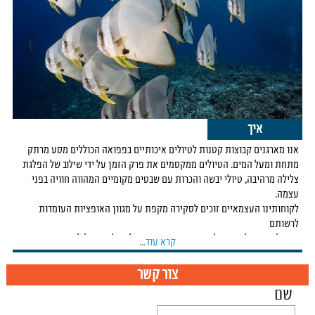
הממשלתיים ולהבין את ייחוד המקום.
לצפייה
איך
אנו מארגנים קבוצות קטנות לטיולים איכותיים בפפואה הכוללים מסע מרתק
מתחת ומעל המים. הטיולים ממקסמים את פרק הזמן על ידי שילוב של הפלגת
צלילה מרהיבה, טיולי יבשה והכרות עם שבטים מקומיים המהווה חוויה בפני
עצמה.
לקוחותינו העצמאיים זוכים לסקירה מקפת על מגוון האופציות העומדות
לרשותם
ומקבלים טיפול כיד המלך משותפנו מקס וסיסיל מחלוצי הצלילה בפפואה
קרא עוד...
מזה 30 שנה.
צור קשר
טיולי הצלילה מתבצעים על גבי ספינת הצוללים FeBrina שהפכה לאייקון בעולם
שם
הצלילה.
ניתן גם לקחת חופשת חוף ב- Walindi Plantation Resort עם יציאה לשייט