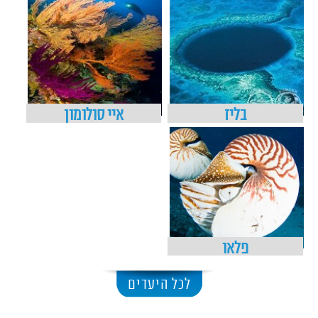
בליז
איי סולומון
פלאו
לכל היעדים