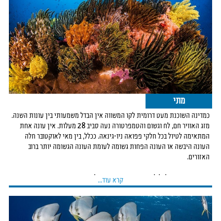
פפואה ניו גינאה היא אחד היעדים המרתקים. שילוב של ריפים
עשירים, ראות מדהימה, צבעוניות, להקות גדולות, בעלי חיים
גדולים, קירות אימתניים, מערות ועוד.
צוללים מנוסים אשר בקרו במרבית היעדים בעולם עונים באופן
גורף כי לו היה מקום אחד לבחירה פפואה ניו גינאה הוא המקום.
מתי
כמדינה השוכנת מעט דרומית לקו המשווה אין הבדל משמעותי בין עונות השנה.
מזג האוויר חם, לח וגשום והטמפרטורה נעה סביב 28 מעלות. אין עונה אחת
המתאימה לטיול בכל חלקי פפואה ניו-גינאה. ככלל, בין מאי לאוקטובר חלה
העונה היבשה או העונה הפחות גשומה לעומת העונה הגשומה יותר ברוב
האזורים.
התקופה הטובה לצלילה במדינה היא בין מאי לספטמבר.
קרא עוד...
כדאי לבדוק תאריכי הפסטיבלים ולנסות ולתאם את החופשה בהתאם.
ניתן להרגיש את פפואה גם דרך סרטי הפרסום