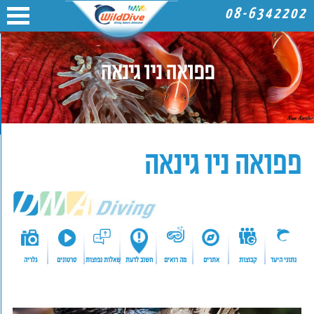
08-6342202
פפואה ניו גינאה
פפואה ניו גינאה
נתוני היעד
קבוצות
אתרים
מה רואים
חשוב לדעת
שאלות נפוצות
סרטונים
גלריה