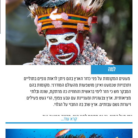
למה
מעטים המקומות על פני כדור הארץ בהם ניתן לראות נופים בתוליים
ותרבויות שכמעט ואינן מושפעות מהעולם המודרני. מקומות בהם
המבקר חש כי חזר לימי בראשית והחוויה כה מרתקת, שונה ובלתי
מציאותית. ארץ צבעונית ומעניינת עם טבע צפוף, הרי געש פעילים
ויערות גשם עבותים. ארץ שרב בה החבוי על הגלוי.
כמו מעל המים, כך גם מתחת לפני הים, מהווה פפואה יעד
קרא עוד...
בתולי בו שוניות האלמוגים הן מהעשירות והשמורות ביותר
בעולם. אזורי צלילה רבים הממתינים להתגלות ואחרים בהם
כמות הצוללים מעטה או שלא קיימת כלל.