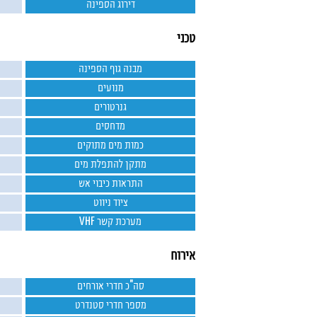
דירוג הספינה
טכני
מבנה גוף הספינה
מנועים
גנרטורים
מדחסים
כמות מים מתוקים
מתקן להתפלת מים
התראות כיבוי אש
ציוד ניווט
מערכת קשר VHF
אירוח
סה"כ חדרי אורחים
מספר חדרי סטנדרט