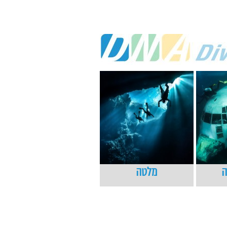
ה
מלטה