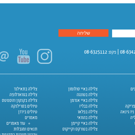
ים
צלילה באיי סולומון
צלילה בתאילנד
צלילה בטונגה
צלילה בגוואדלופה
צלילה באיי אנדמן
צלילה בקנקון והסנוטס
פריקה
צלילה בבליז
טיולים בסרילנקה
יו גינאה
צלילה בפלאו
טיולים בירדן
יה
צלילה בהוואי
מאמרים
צלילה באיי קיימן
עוד מאמרים
צלילה בטורקס וקייקוס
תנאים ומגבלות
עדכוני תיירות בתקופת ה