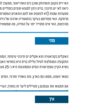
האי ויס הקטן והמרוחק שוכן בים האדריאטי, ממערב למדינה. על 
כיאה לאי ים תיכוני, בויס ניתן למצוא חופים בתוליים מ
מסעדות טובות (לא לפספס את לחם התאנים המסורתי- ה
מרתקת. האי מפורסם בעיקר בהסטוריה ארוכה של גידול 
מהיבשת, האי אינו מתוייר יתר על המידה, מה שמשאיר 
מתי
האקלים בקרואטיה הוא אקלים ים תיכוני טיפוסי, המוכר
התקופה המומלצת לטיול צלילה בויס היא בחודשי האביב
בשיא הקיץ טמפרטורת המים הממוצעת היא כ-25 מעלות.
בשאר השנה, ממש כמו בארץ, מזג האוויר חורפי, המים ק
אם תמצאו את עצמכם.ן מטיילים ליעד זה בחורף, העייר
לפיו שורפים סירות עץ ישנות ומברכים על סירות חדשות ביום 
בכל שנה), ממול הכנסייה העתיקה והמרשימה במקום.
איך