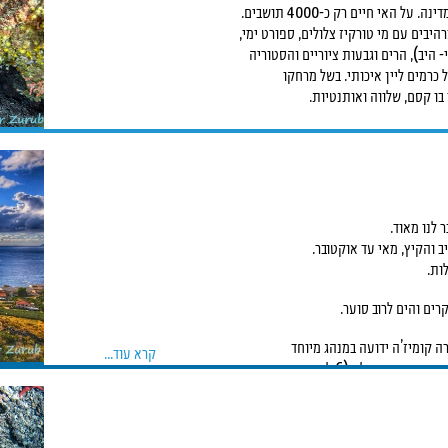
האי חיים רק כ-4000 תושבים.
רהיבים עם מי טורקיז צלולים, ספורט ימי,
יב), הרים וגבעות ציוריים והסטוריה
כרמים ליין איכותי. בשל מרחקו
בו קסם, שלווה ואותנטיות.
 לנו מאוד.
 והקיץ, מאי עד אוקטובר.
רים והים לרוב סוער.
ה קומיז’ה ידועה במנהג מיוחד
קרא עוד...
סנט ניקולס (6 לדצמבר