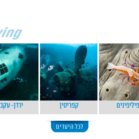
יליפינים
קפריסין
ירדן- עקב
לכל היעדים