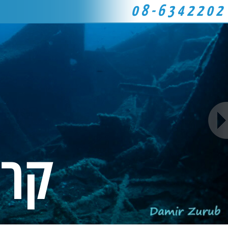
08-6342202
קרו